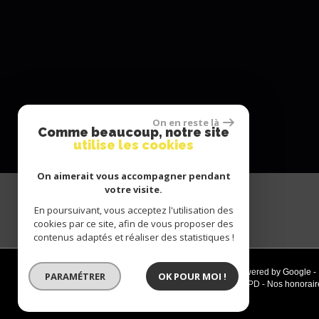
On en reste là
Comme beaucoup, notre site
utilise les cookies
On aimerait vous accompagner pendant
votre visite.
En poursuivant, vous acceptez l'utilisation des
cookies par ce site, afin de vous proposer des
contenus adaptés et réaliser des statistiques !
© 2026 | Tous droits réservés | Traduction powered by Google -
PARAMÉTRER
OK POUR MOI !
Plan du site
-
Mentions légales
-
Politique RGPD
-
Nos honorair
-
Partenaires
-
Admin