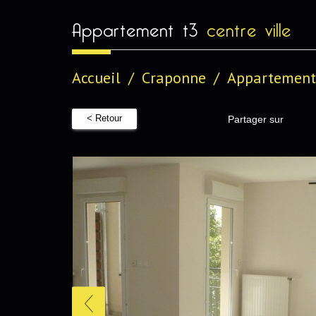
appartement t3
centre ville
Accueil
Craponne
Appartement 
< Retour
Partager sur