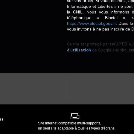
sur vos droits. Si vous estimez, ap
Informatique et Libertés » ne son
la CNIL. Nous vous informons de
téléphonique « Bloctel », 
https://www.bloctel.gouv.fr
. Dans le
vous invitons à ne pas inscrire de 
Ce site est protégé par reCAPTCHA, 
d'utilisation
de Google s'appliquent
es
Site internet compatible multi-supports,
un seul site adaptable à tous les types d'écrans.