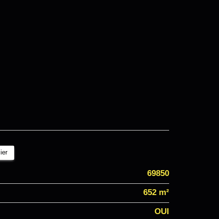
ier
69850
652 m²
OUI