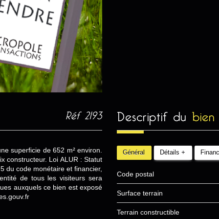
descriptif du
bien
Réf 2193
'une superficie de 652 m² environ.
Général
Détails +
Financ
x constructeur. Loi ALUR : Statut
-5 du code monétaire et financier,
Code postal
ntité de tous les visiteurs sera
sques auxquels ce bien est exposé
surface terrain
es.gouv.fr
Terrain constructible