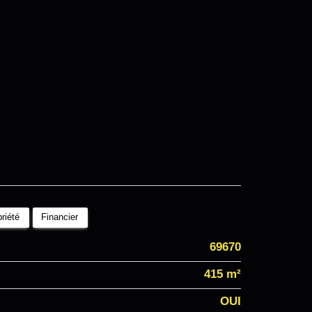
riété
Financier
69670
415 m²
OUI