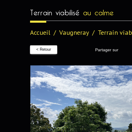
terrain viabilisé
au calme
Accueil
Vaugneray
Terrain viab
< Retour
Partager sur