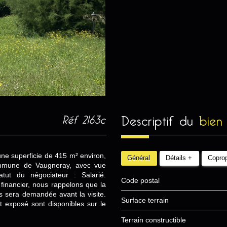
descriptif du
bien
Réf 2163c
'une superficie de 415 m² environ,
Général
Détails +
Coprop
ommune de Vaugneray, avec vue
tut du négociateur : Salarié.
Code postal
financier, nous rappelons que la
urs sera demandée avant la visite.
surface terrain
t exposé sont disponibles sur le
Terrain constructible